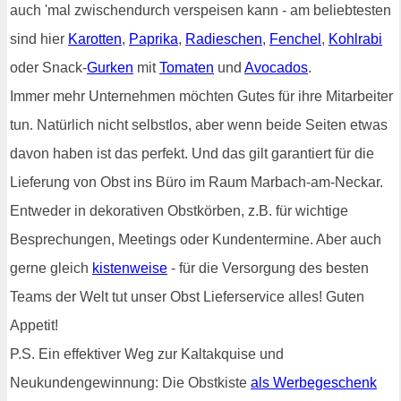
auch 'mal zwischendurch verspeisen kann - am beliebtesten
sind hier
Karotten
,
Paprika
,
Radieschen
,
Fenchel
,
Kohlrabi
oder Snack-
Gurken
mit
Tomaten
und
Avocados
.
Immer mehr Unternehmen möchten Gutes für ihre Mitarbeiter
tun. Natürlich nicht selbstlos, aber wenn beide Seiten etwas
davon haben ist das perfekt. Und das gilt garantiert für die
Lieferung von Obst ins Büro im Raum Marbach-am-Neckar.
Entweder in dekorativen Obstkörben, z.B. für wichtige
Besprechungen, Meetings oder Kundentermine. Aber auch
gerne gleich
kistenweise
- für die Versorgung des besten
Teams der Welt tut unser Obst Lieferservice alles! Guten
Appetit!
P.S. Ein effektiver Weg zur Kaltakquise und
Neukundengewinnung: Die Obstkiste
als Werbegeschenk