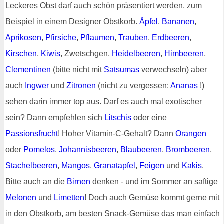
Leckeres Obst darf auch schön präsentiert werden, zum
Beispiel in einem Designer Obstkorb.
Äpfel
,
Bananen
,
Aprikosen
,
Pfirsiche
,
Pflaumen
,
Trauben
,
Erdbeeren
,
Kirschen
,
Kiwis
, Zwetschgen,
Heidelbeeren
,
Himbeeren
,
Clementinen
(bitte nicht mit
Satsumas
verwechseln) aber
auch
Ingwer
und
Zitronen
(nicht zu vergessen:
Ananas
!)
sehen darin immer top aus. Darf es auch mal exotischer
sein? Dann empfehlen sich
Litschis
oder eine
Passionsfrucht
! Hoher Vitamin-C-Gehalt? Dann
Orangen
oder
Pomelos
,
Johannisbeeren
,
Blaubeeren
,
Brombeeren
,
Stachelbeeren
,
Mangos
,
Granatapfel
,
Feigen
und
Kakis
.
Bitte auch an die
Birnen
denken - und im Sommer an saftige
Melonen
und
Limetten
! Doch auch Gemüse kommt gerne mit
in den Obstkorb, am besten Snack-Gemüse das man einfach